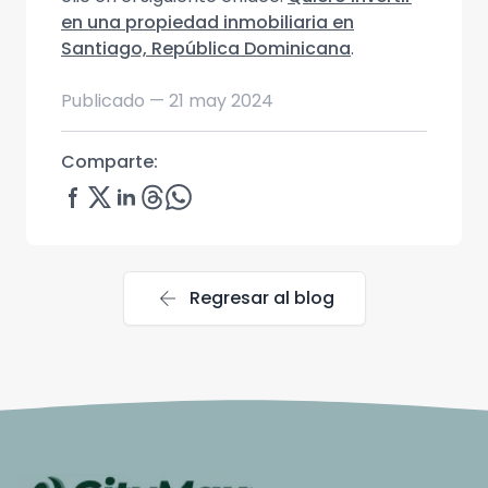
en una propiedad inmobiliaria en
Santiago, República Dominicana
.
Publicado —
21 may 2024
Comparte:
arrow_back
Regresar al blog