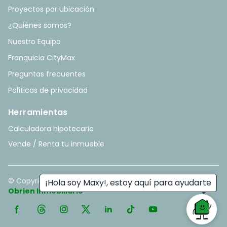
Proyectos por ubicación
¿Quiénes somos?
Nuestro Equipo
Franquicia CityMax
Preguntas frecuentes
Políticas de privacidad
Herramientas
Calculadora hipotecaria
Vende / Renta tu inmueble
© Copyright
2026
. All rights reserved. - Hecho con ❤️ por
¡Hola soy Maxy!, estoy aquí para ayudarte
Obrien Inmobiliario
.