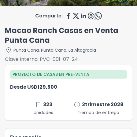
Comparte:
Macao Ranch Casas en Venta
Punta Cana
location_on
Punta Cana
,
Punta Cana
,
La Altagracia
Clave Interna:
PVC-001-07-24
PROYECTO DE CASAS
EN
PRE-VENTA
Desde USD129,500
door_front
schedule
323
3trimestre 2028
Unidades
Tiempo de entrega