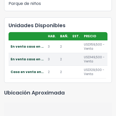
Parque de niños
Unidades Disponibles
HAB.
BAÑ.
EST.
PRECIO
USD159,500 -
En venta casa en macao ranch playa macao rd
3
2
Venta
USD149,500 -
En venta casa en macao ranch punta cana rd
3
2
Venta
USD129,500 -
Casa en venta en macao ranch punta cana r.d.
2
2
Venta
Ubicación Aproximada