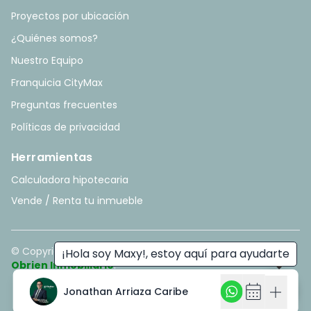
Proyectos por ubicación
¿Quiénes somos?
Nuestro Equipo
Franquicia CityMax
Preguntas frecuentes
Políticas de privacidad
Herramientas
Calculadora hipotecaria
Vende / Renta tu inmueble
© Copyright
2026
. All rights reserved. - Hecho con ❤️ por
¡Hola soy Maxy!, estoy aquí para ayudarte
Obrien Inmobiliario
.
calendar_month
add
Jonathan Arriaza Caribe