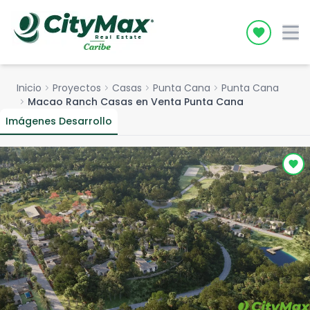
Icon desc
Inicio
chevron_right
Proyectos
chevron_right
Casas
chevron_right
Punta Cana
chevron_right
Punta Cana
chevron_right
Macao Ranch Casas en Venta Punta Cana
Imágenes Desarrollo