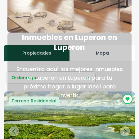
Inmuebles en Luperon en
Luperon
Propiedades
Mapa
Encuentra aquí los mejores inmuebles
en Luperon en Luperon para tu
Ordenar por...
próximo hogar o lugar ideal para
invertir.
Terreno Residencial