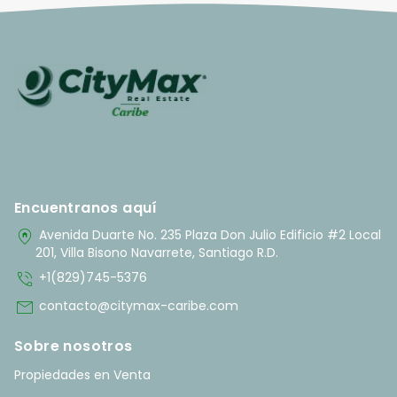
Encuentranos aquí
home_pin
Avenida Duarte No. 235 Plaza Don Julio Edificio #2 Local
201, Villa Bisono Navarrete, Santiago R.D.
phone_in_talk
+1(829)745-5376
mail
contacto@citymax-caribe.com
Sobre nosotros
Propiedades en Venta