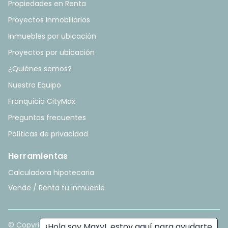
Propiedades en Renta
Proyectos Inmobiliarios
Inmuebles por ubicación
Proyectos por ubicación
¿Quiénes somos?
Nuestro Equipo
Franquicia CityMax
Preguntas frecuentes
Políticas de privacidad
Herramientas
Calculadora hipotecaria
Vende / Renta tu inmueble
© Copyright
2026
. All rights reserved. - Hecho con ❤️ por
¡Hola soy Maxy!, estoy aquí para ayudarte