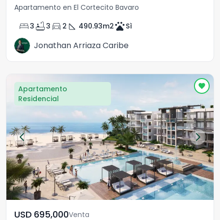
Apartamento en El Cortecito Bavaro
bed
bathtub
directions_car
square_foot
pets
3
3
2
490.93
m2
Sì
Jonathan Arriaza Caribe
Apartamento
Residencial
USD	695,000
Venta