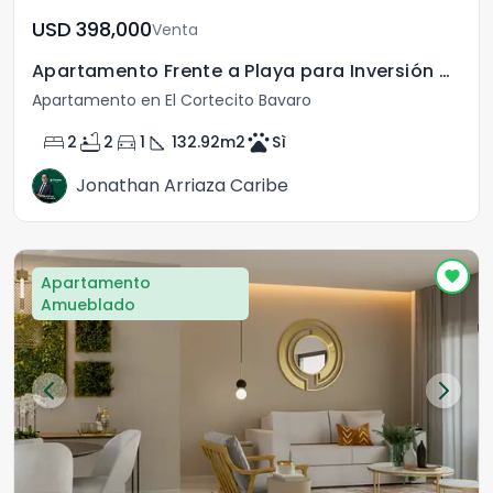
USD	398,000
Venta
Apartamento Frente a Playa para Inversión en Punta Cana
Apartamento en El Cortecito Bavaro
bed
bathtub
directions_car
square_foot
pets
2
2
1
132.92
m2
Sì
Jonathan Arriaza Caribe
Apartamento
Amueblado