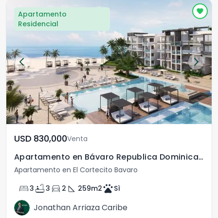
Apartamento
Residencial
USD	830,000
Venta
Apartamento en Bávaro Republica Dominicana
Apartamento en El Cortecito Bavaro
bed
bathtub
directions_car
square_foot
pets
3
3
2
259
m2
Sì
Jonathan Arriaza Caribe