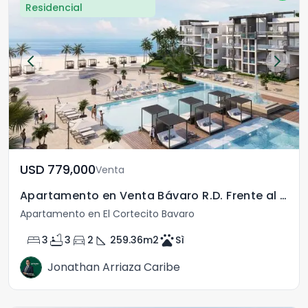
Residencial
USD	779,000
Venta
Apartamento en Venta Bávaro R.D. Frente al Mar
Apartamento en El Cortecito Bavaro
bed
bathtub
directions_car
square_foot
pets
3
3
2
259.36
m2
Sì
Jonathan Arriaza Caribe