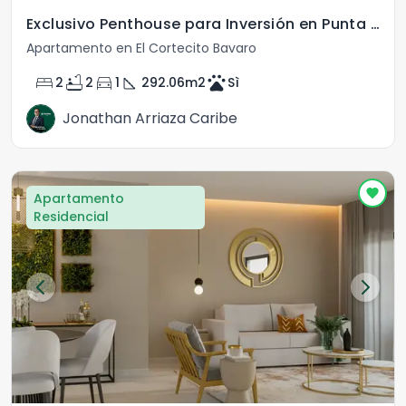
Exclusivo Penthouse para Inversión en Punta Cana
Apartamento en El Cortecito Bavaro
bed
bathtub
directions_car
square_foot
pets
2
2
1
292.06
m2
Sì
Jonathan Arriaza Caribe
Apartamento
Residencial