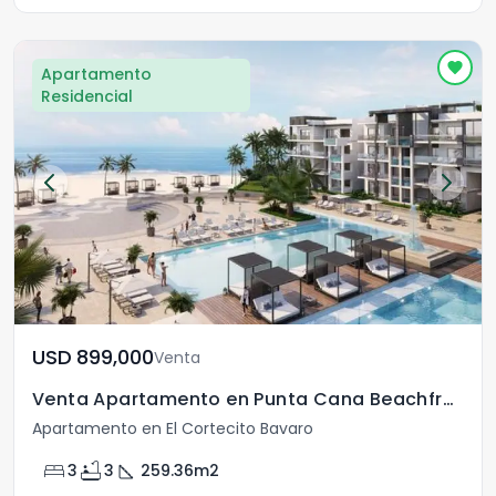
Apartamento
Residencial
USD	899,000
Venta
Venta Apartamento en Punta Cana Beachfront
Apartamento en El Cortecito Bavaro
bed
bathtub
square_foot
3
3
259.36
m2