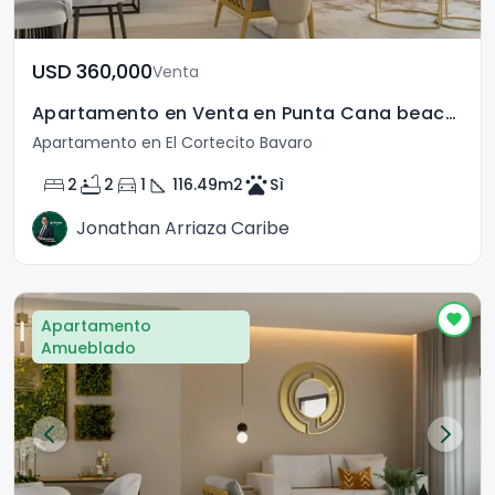
USD	360,000
Venta
Apartamento en Venta en Punta Cana beach front
Apartamento en El Cortecito Bavaro
bed
bathtub
directions_car
square_foot
pets
2
2
1
116.49
m2
Sì
Jonathan Arriaza Caribe
Apartamento
Amueblado