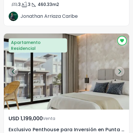
bed
bathtub
square_foot
3
3
460.33
m2
Jonathan Arriaza Caribe
Apartamento
Residencial
USD	1,199,000
Venta
Exclusivo Penthouse para Inversión en Punta Cana R.D.