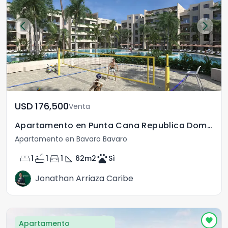
USD	176,500
Venta
Apartamento en Punta Cana Republica Dominicana
Apartamento en Bavaro Bavaro
bed
bathtub
directions_car
square_foot
pets
1
1
1
62
m2
Sì
Jonathan Arriaza Caribe
Apartamento