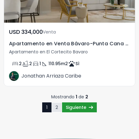
USD	334,000
Venta
Apartamento en Venta Bávaro-Punta Cana con Vista al Mar
Apartamento en El Cortecito Bavaro
bed
bathtub
directions_car
square_foot
pets
2
2
1
110.95
m2
Sì
Jonathan Arriaza Caribe
Mostrando
1
de
2
1
2
Siguiente