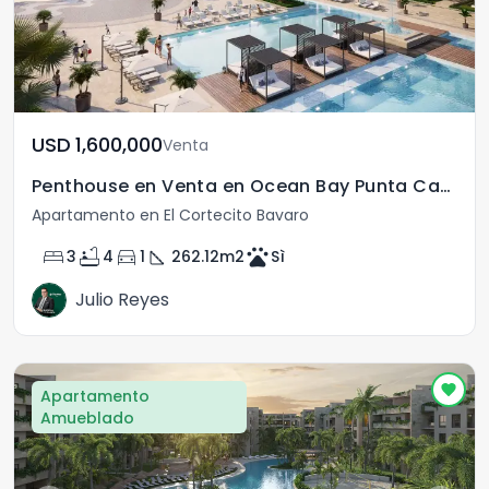
USD	1,600,000
Venta
Penthouse en Venta en Ocean Bay Punta Cana
Apartamento en El Cortecito Bavaro
bed
bathtub
directions_car
square_foot
pets
3
4
1
262.12
m2
Sì
Julio Reyes
Apartamento
Amueblado