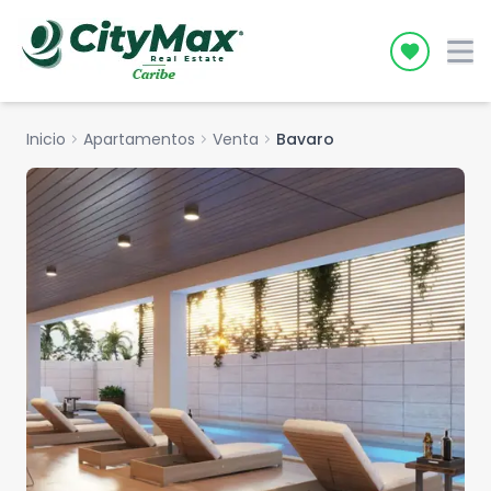
Icon desc
Inicio
chevron_right
Apartamentos
chevron_right
Venta
chevron_right
Bavaro