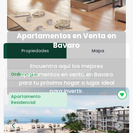
Apartamentos en Venta en
Bavaro
Propiedades
Mapa
Encuentra aquí los mejores
apartamentos en venta en Bavaro
Ordenar por...
para tu próximo hogar o lugar ideal
para invertir.
Apartamento
Residencial