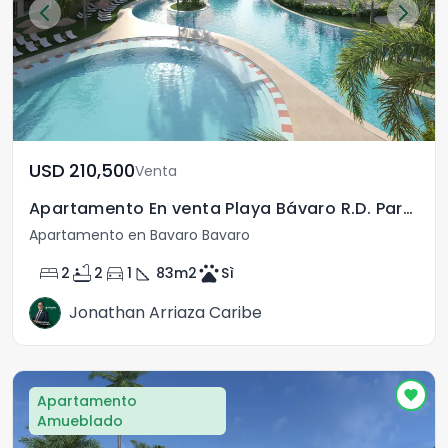
USD	210,500
Venta
Apartamento En venta Playa Bávaro R.D. Para Inversion
Apartamento en Bavaro Bavaro
bed
bathtub
directions_car
square_foot
pets
2
2
1
83
m2
Sì
Jonathan Arriaza Caribe
Apartamento
Amueblado