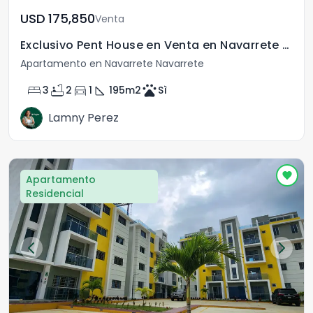
USD	175,850
Venta
Exclusivo Pent House en Venta en Navarrete Santiago R.D
Apartamento en Navarrete Navarrete
bed
bathtub
directions_car
square_foot
pets
3
2
1
195
m2
Sì
Lamny Perez
Apartamento
Residencial