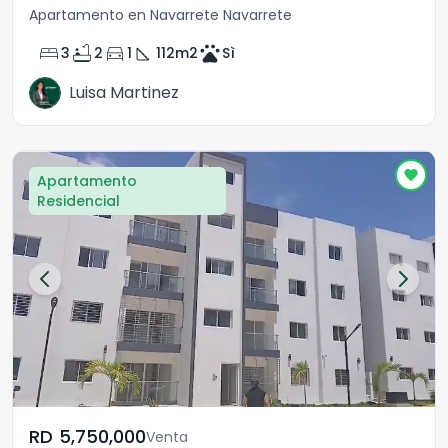
Apartamento en Navarrete Navarrete
bed
bathtub
directions_car
square_foot
pets
3
2
1
112
m2
Sì
Luisa Martinez
Apartamento
Residencial
RD	5,750,000
Venta