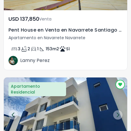
USD	137,850
Venta
Pent House en Venta en Navarrete Santiago R.D.
Apartamento en Navarrete Navarrete
bed
bathtub
directions_car
square_foot
pets
3
2
1
153
m2
Sì
Lamny Perez
Apartamento
Residencial