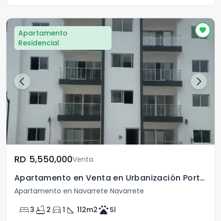
Apartamento
Residencial
RD	5,550,000
Venta
Apartamento en Venta en Urbanización Portela Navarrete
Apartamento en Navarrete Navarrete
bed
bathtub
directions_car
square_foot
pets
3
2
1
112
m2
Sì