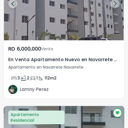
RD	6,000,000
Venta
En Venta Apartamento Nuevo en Navarrete Santiago R.D.
Apartamento en Navarrete Navarrete
bed
bathtub
directions_car
square_foot
3
2
1
112
m2
Lamny Perez
Apartamento
Residencial