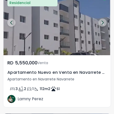
Residencial
RD	5,550,000
Venta
Apartamento Nuevo en Venta en Navarrete Santiago
Apartamento en Navarrete Navarrete
bed
bathtub
directions_car
square_foot
pets
3
2
1
112
m2
Sì
Lamny Perez