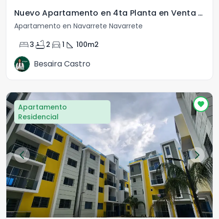
Nuevo Apartamento en 4ta Planta en Venta en Navarrete
Apartamento en Navarrete Navarrete
bed
bathtub
directions_car
square_foot
3
2
1
100
m2
Besaira Castro
Apartamento
Residencial