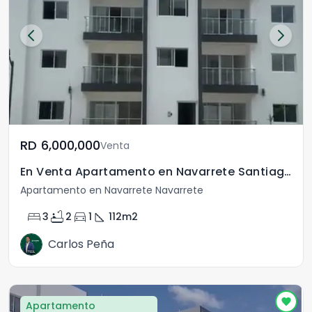
RD	6,000,000
Venta
En Venta Apartamento en Navarrete Santiago R.D.
Apartamento en Navarrete Navarrete
bed
bathtub
directions_car
square_foot
3
2
1
112
m2
Carlos Peña
Apartamento