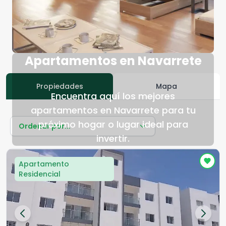
Apartamentos en Navarrete
Propiedades
Mapa
Encuentra aquí los mejores
apartamentos en Navarrete para tu
próximo hogar o lugar ideal para
Ordenar por...
invertir.
Apartamento
Residencial