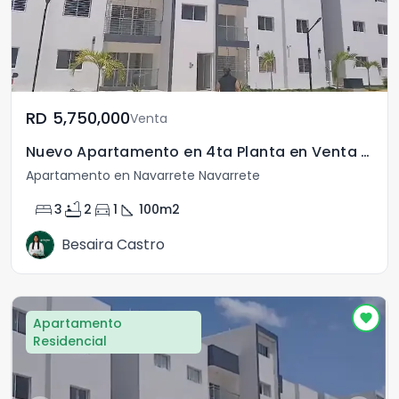
RD	5,750,000
Venta
Nuevo Apartamento en 4ta Planta en Venta en Navarrete
Apartamento en Navarrete Navarrete
bed
bathtub
directions_car
square_foot
3
2
1
100
m2
Besaira Castro
Apartamento
Residencial