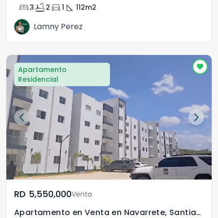
bed
bathtub
directions_car
square_foot
3
2
1
112
m2
Lamny Perez
Apartamento
Residencial
RD	5,550,000
Venta
Apartamento en Venta en Navarrete, Santiago