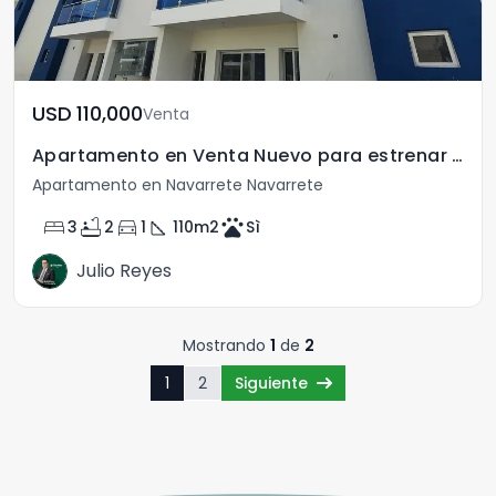
USD	110,000
Venta
Apartamento en Venta Nuevo para estrenar en Navarrete
Apartamento en Navarrete Navarrete
bed
bathtub
directions_car
square_foot
pets
3
2
1
110
m2
Sì
Julio Reyes
Mostrando
1
de
2
1
2
Siguiente