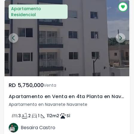
Apartamento
Residencial
RD	5,750,000
Venta
Apartamento en Venta en 4ta Planta en Navarrete
Apartamento en Navarrete Navarrete
bed
bathtub
directions_car
square_foot
pets
3
2
1
112
m2
Sì
Besaira Castro