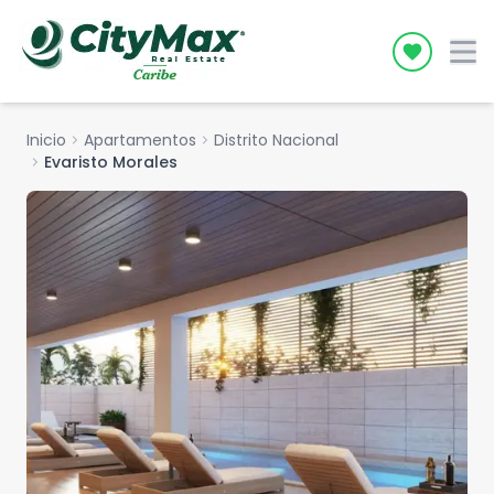
Icon desc
Inicio
chevron_right
Apartamentos
chevron_right
Distrito Nacional
chevron_right
Evaristo Morales