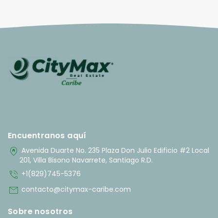
Encuentranos aquí
home_pin
Avenida Duarte No. 235 Plaza Don Julio Edificio #2 Local
201, Villa Bisono Navarrete, Santiago R.D.
phone_in_talk
+1(829)745-5376
mail
contacto@citymax-caribe.com
Sobre nosotros