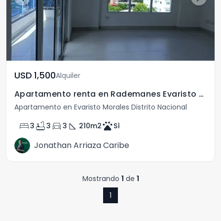
USD	1,500
Alquiler
Apartamento renta en Rademanes Evaristo Morales SD
Apartamento en Evaristo Morales Distrito Nacional
bed
bathtub
directions_car
square_foot
pets
3
3
3
210
m2
Sì
Jonathan Arriaza Caribe
Mostrando
1
de
1
1