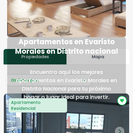
Apartamentos en Evaristo
Morales en Distrito nacional
Propiedades
Mapa
Encuentra aquí los mejores
apartamentos en Evaristo Morales en
Ordenar por...
Distrito Nacional para tu próximo
hogar o lugar ideal para invertir.
Apartamento
Residencial