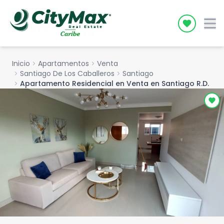
Icon desc
Inicio
chevron_right
Apartamentos
chevron_right
Venta
chevron_right
Santiago De Los Caballeros
chevron_right
Santiago
chevron_right
Apartamento Residencial en Venta en Santiago R.D.