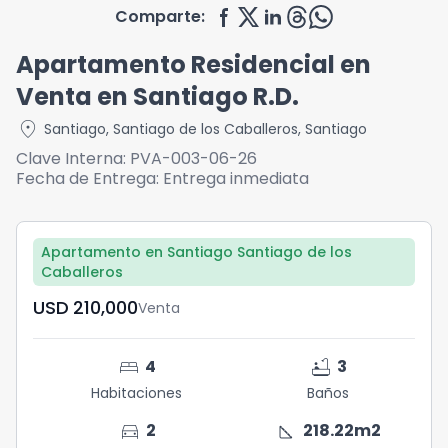
Comparte:
Apartamento Residencial en
Venta en Santiago R.D.
location_on
Santiago
,
Santiago de los Caballeros
,
Santiago
Clave Interna:
PVA-003-06-26
Fecha de Entrega:
Entrega inmediata
Apartamento en Santiago Santiago de los
Caballeros
USD	210,000
Venta
bed
bathtub
4
3
Habitaciones
Baños
directions_car
square_foot
2
218.22
m2