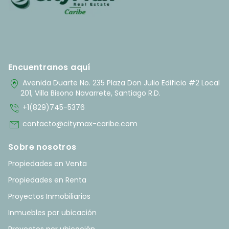
Encuentranos aquí
home_pin
Avenida Duarte No. 235 Plaza Don Julio Edificio #2 Local
201, Villa Bisono Navarrete, Santiago R.D.
phone_in_talk
+1(829)745-5376
mail
contacto@citymax-caribe.com
Sobre nosotros
Propiedades en Venta
Propiedades en Renta
Proyectos Inmobiliarios
Inmuebles por ubicación