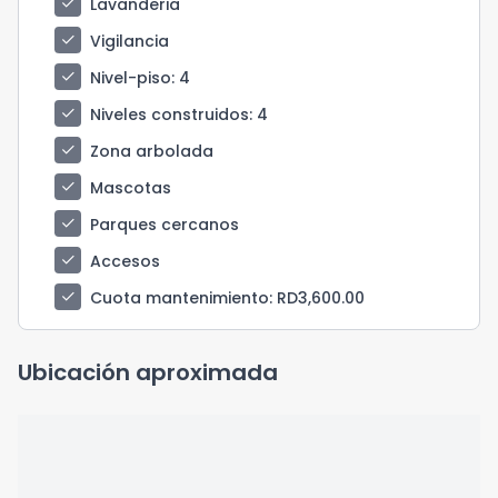
check
Lavanderia
check
Vigilancia
check
Nivel-piso
: 4
check
Niveles construidos
: 4
check
Zona arbolada
check
Mascotas
check
Parques cercanos
check
Accesos
check
Cuota mantenimiento
: RD3,600.00
Ubicación aproximada