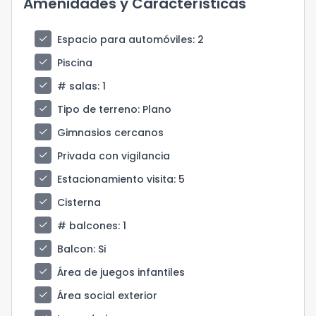
Amenidades y Características
check
Espacio para automóviles
: 2
check
Piscina
check
# salas
: 1
check
Tipo de terreno
: Plano
check
Gimnasios cercanos
check
Privada con vigilancia
check
Estacionamiento visita
: 5
check
Cisterna
check
# balcones
: 1
check
Balcon
: Si
check
Área de juegos infantiles
check
Área social exterior