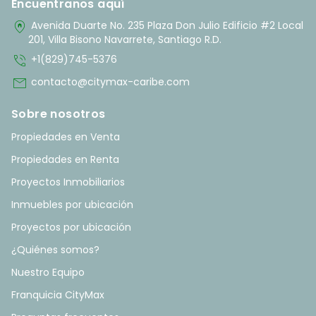
Encuentranos aquí
home_pin
Avenida Duarte No. 235 Plaza Don Julio Edificio #2 Local
201, Villa Bisono Navarrete, Santiago R.D.
phone_in_talk
+1(829)745-5376
mail
contacto@citymax-caribe.com
Sobre nosotros
Propiedades en Venta
Propiedades en Renta
Proyectos Inmobiliarios
Inmuebles por ubicación
Proyectos por ubicación
¿Quiénes somos?
Nuestro Equipo
Franquicia CityMax