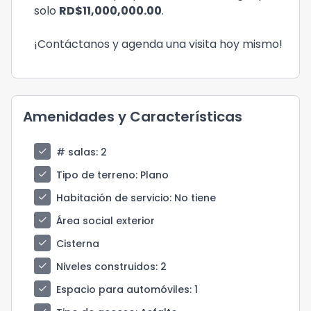
solo
RD$11,000,000.00
.
¡Contáctanos y agenda una visita hoy mismo!
Amenidades y Características
check
# salas
: 2
check
Tipo de terreno
: Plano
check
Habitación de servicio
: No tiene
check
Área social exterior
check
Cisterna
check
Niveles construidos
: 2
check
Espacio para automóviles
: 1