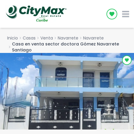
Icon desc
Inicio
chevron_right
Casas
chevron_right
Venta
chevron_right
Navarrete
chevron_right
Navarrete
Casa en venta sector doctora Gómez Navarrete
chevron_right
Santiago