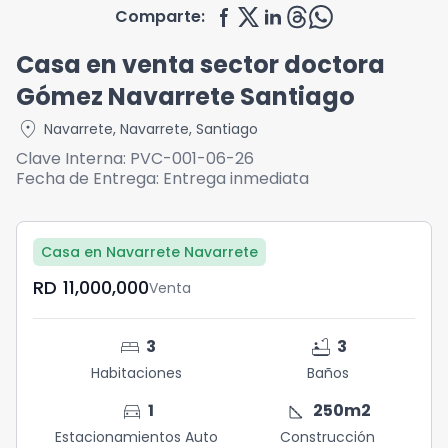
Comparte:
Casa en venta sector doctora
Gómez Navarrete Santiago
location_on
Navarrete
,
Navarrete
,
Santiago
Clave Interna:
PVC-001-06-26
Fecha de Entrega:
Entrega inmediata
Casa en Navarrete Navarrete
RD	11,000,000
Venta
bed
bathtub
3
3
Habitaciones
Baños
directions_car
square_foot
1
250
m2
Estacionamientos Auto
Construcción