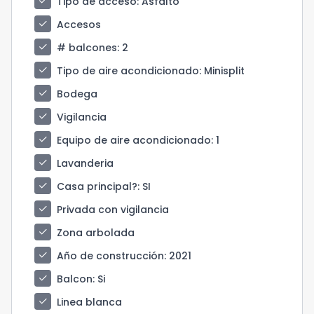
check
Tipo de acceso
: Asfalto
check
Accesos
check
# balcones
: 2
check
Tipo de aire acondicionado
: Minisplit
check
Bodega
check
Vigilancia
check
Equipo de aire acondicionado
: 1
check
Lavanderia
check
Casa principal?
: SI
check
Privada con vigilancia
check
Zona arbolada
check
Año de construcción
: 2021
check
Balcon
: Si
check
Linea blanca