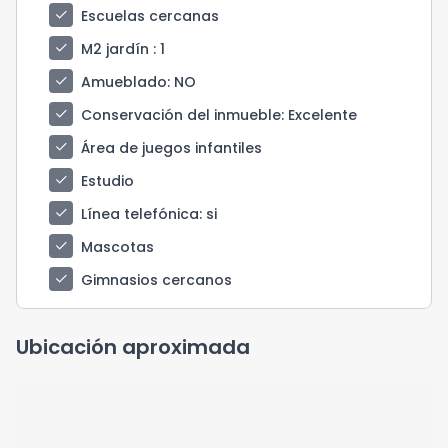
check
Escuelas cercanas
check
M2 jardín
: 1
check
Amueblado
: NO
check
Conservación del inmueble
: Excelente
check
Área de juegos infantiles
check
Estudio
check
Línea telefónica
: si
check
Mascotas
check
Gimnasios cercanos
Ubicación aproximada