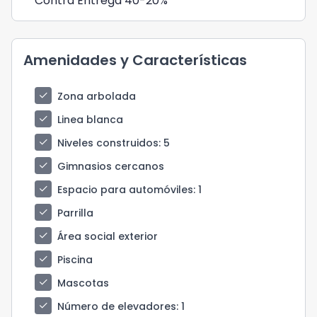
Contra Entrega 40-20%
Amenidades y Características
check
Zona arbolada
check
Linea blanca
check
Niveles construidos
: 5
check
Gimnasios cercanos
check
Espacio para automóviles
: 1
check
Parrilla
check
Área social exterior
check
Piscina
check
Mascotas
check
Número de elevadores
: 1