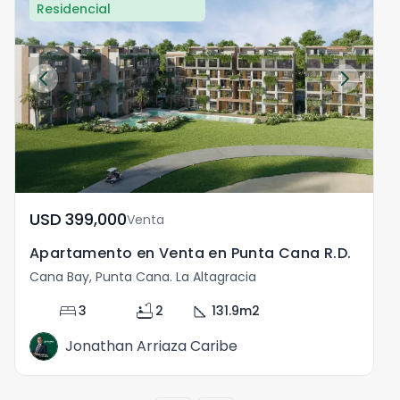
Residencial
USD	399,000
Venta
Apartamento en Venta en Punta Cana R.D.
Cana Bay, Punta Cana. La Altagracia
C
bed
bathtub
square_foot
3
2
131.9
m2
Jonathan Arriaza Caribe