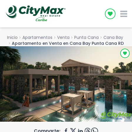
Icon desc
Inicio
chevron_right
Apartamentos
chevron_right
Venta
chevron_right
Punta Cana
chevron_right
Cana Bay
chevron_right
Apartamento en Venta en Cana Bay Punta Cana RD
Comparte: