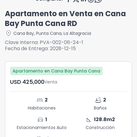
Apartamento en Venta en Cana
Bay Punta Cana RD
location_on
Cana Bay
,
Punta Cana
,
La Altagracia
Clave Interna:
PVA-002-06-24-1
Fecha de Entrega:
2028-12-15
Apartamento en Cana Bay Punta Cana
USD	425,000
Venta
bed
bathtub
2
2
Habitaciones
Baños
directions_car
square_foot
1
128.8
m2
Estacionamientos Auto
Construcción