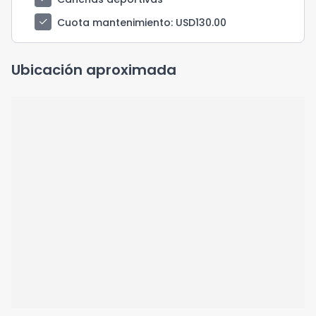
check
Cuota mantenimiento
: USD130.00
Ubicación aproximada