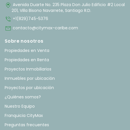
home_pin
Avenida Duarte No. 235 Plaza Don Julio Edificio #2 Local
201, Villa Bisono Navarrete, Santiago R.D.
phone_in_talk
+1(829)745-5376
mail
contacto@citymax-caribe.com
Sobre nosotros
Propiedades en Venta
Propiedades en Renta
Proyectos Inmobiliarios
Inmuebles por ubicación
Proyectos por ubicación
¿Quiénes somos?
Nuestro Equipo
Franquicia CityMax
Preguntas frecuentes