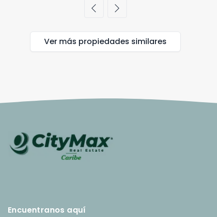
chevron_left
chevron_right
Ver más propiedades
similares
Encuentranos aquí