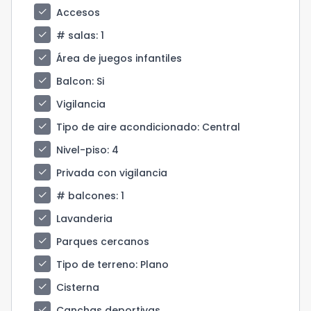
check
Accesos
check
# salas
: 1
check
Área de juegos infantiles
check
Balcon
: Si
check
Vigilancia
check
Tipo de aire acondicionado
: Central
check
Nivel-piso
: 4
check
Privada con vigilancia
check
# balcones
: 1
check
Lavanderia
check
Parques cercanos
check
Tipo de terreno
: Plano
check
Cisterna
check
Canchas deportivas