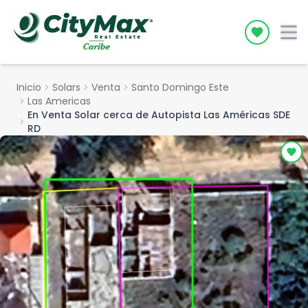
Icon desc
Inicio
chevron_right
Solars
chevron_right
Venta
chevron_right
Santo Domingo Este
chevron_right
Las Americas
En Venta Solar cerca de Autopista Las Américas SDE
chevron_right
RD