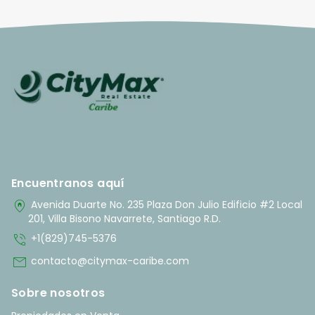
Encuentranos aquí
home_pin
Avenida Duarte No. 235 Plaza Don Julio Edificio #2 Local
201, Villa Bisono Navarrete, Santiago R.D.
phone_in_talk
+1(829)745-5376
mail
contacto@citymax-caribe.com
Sobre nosotros