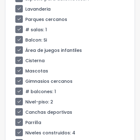
check
Lavanderia
check
Parques cercanos
check
# salas
: 1
check
Balcon
: Si
check
Área de juegos infantiles
check
Cisterna
check
Mascotas
check
Gimnasios cercanos
check
# balcones
: 1
check
Nivel-piso
: 2
check
Canchas deportivas
check
Parrilla
check
Niveles construidos
: 4