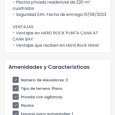
- Piscina privada residencial de 220 m²
cuadrados
- Seguridad 24h. Fecha de entrega 01/08/2023
VENTAJAS
- Ventajas en HARD ROCK PUNTA CANA AT
CANA BAY:
- Ventajas que reciben en Hard Rock Hotel
Amenidades y Características
check
Número de elevadores
: 2
check
Tipo de terreno
: Plano
check
Privada con vigilancia
check
Piscina
check
Espacio para automóviles
: 1