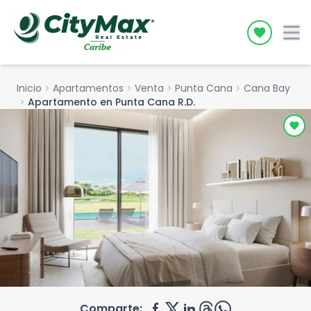
Icon desc
Inicio
chevron_right
Apartamentos
chevron_right
Venta
chevron_right
Punta Cana
chevron_right
Cana Bay
chevron_right
Apartamento en Punta Cana R.D.
Comparte: