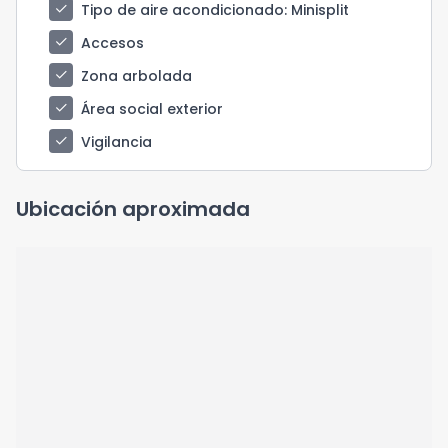
check
Tipo de aire acondicionado
: Minisplit
check
Accesos
check
Zona arbolada
check
Área social exterior
check
Vigilancia
Ubicación aproximada